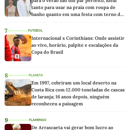
para o verão são um par perfeito, ideal
tanto para usar na praia com roupa de
banho quanto em uma festa com terno de
linho
7
FUTEBOL
Internacional x Corinthians: Onde assistir
ao vivo, horário, palpite e escalações da
Copa do Brasil
8
PLANETA
Em 1997, cobriram um local deserto na
Costa Rica com 12.000 toneladas de cascas
de laranja; 16 anos depois, ninguém
reconheceu a paisagem
9
FLAMENGO
De Arrascaeta vai gerar bom lucro ao