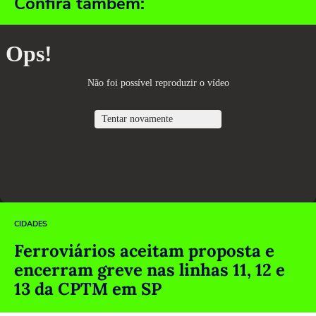
Confira também:
CIDADES
Ferroviários aceitam proposta e
encerram greve nas linhas 11, 12 e
13 da CPTM em SP