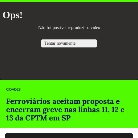
CIDADES
Ferroviários aceitam proposta e
encerram greve nas linhas 11, 12 e
13 da CPTM em SP