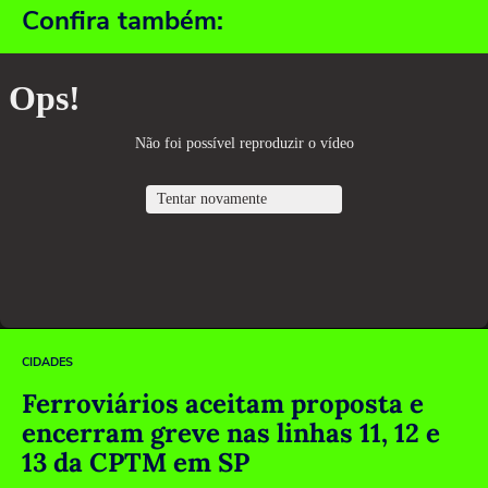
Confira também:
CIDADES
Ferroviários aceitam proposta e
encerram greve nas linhas 11, 12 e
13 da CPTM em SP