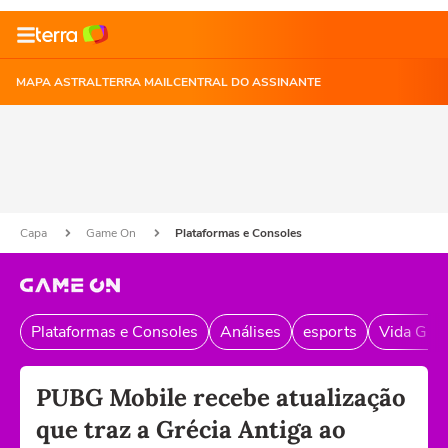
MAPA ASTRAL
TERRA MAIL
CENTRAL DO ASSINANTE
Capa
Game On
Plataformas e Consoles
Plataformas e Consoles
Análises
esports
Vida Gam
PUBG Mobile recebe atualização
que traz a Grécia Antiga ao