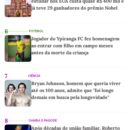
estudar nos EUA custa quase R$ 400 mil e
já teve 29 ganhadores do prêmio Nobel
6
FUTEBOL
Jogador do Ypiranga FC fez homenagem
ao entrar com filho em campo meses
antes da morte da criança
7
CIÊNCIA
Bryan Johnson, homem que queria viver
até os 100 anos, admite que "foi longe
demais em busca pela longevidade"
8
SAMBA E PAGODE
Após décadas de união familiar, Roberto