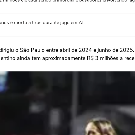
milhões ele está sendo primordial e bastidores envolvendo Iago
anos é morto a tiros durante jogo em AL
 dirigiu o São Paulo entre abril de 2024 e junho de 2025.
ntino ainda tem aproximadamente R$ 3 milhões a rece