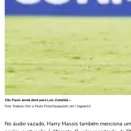
São Paulo ainda deve para Luis Zubeldía –
Foto: Rubens Chiri e Paulo Pinto/Saopaulofc.net / Jogada10
No áudio vazado, Harry Massis também menciona uma s