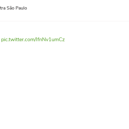
ntra São Paulo
i
pic.twitter.com/IfnNv1umCz