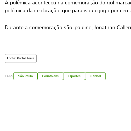
A polêmica aconteceu na comemoração do gol marcado 
polêmica da celebração, que paralisou o jogo por cer
Durante a comemoração são-paulino, Jonathan Calleri
Fonte: Portal Terra
TAGS
São Paulo
Corinthians
Esportes
Futebol