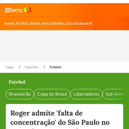
MAPA ASTRAL
TERRA MAIL
CENTRAL DO ASSINANTE
Capa
Esportes
Futebol
Futebol
Brasileirão
Copa do Brasil
Libertadores
Sul-Ameri
Roger admite 'falta de
concentração' do São Paulo no