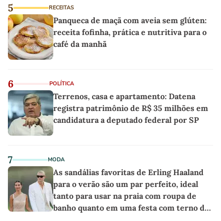
5
RECEITAS
Panqueca de maçã com aveia sem glúten:
receita fofinha, prática e nutritiva para o
café da manhã
6
POLÍTICA
Terrenos, casa e apartamento: Datena
registra patrimônio de R$ 35 milhões em
candidatura a deputado federal por SP
7
MODA
As sandálias favoritas de Erling Haaland
para o verão são um par perfeito, ideal
tanto para usar na praia com roupa de
banho quanto em uma festa com terno de
linho