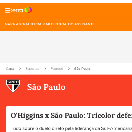
MAPA ASTRAL
TERRA MAIL
CENTRAL DO ASSINANTE
Capa
Esportes
Futebol
São Paulo
São Paulo
O'Higgins x São Paulo: Tricolor def
Tudo sobre o duelo direto pela liderança da Sul-American