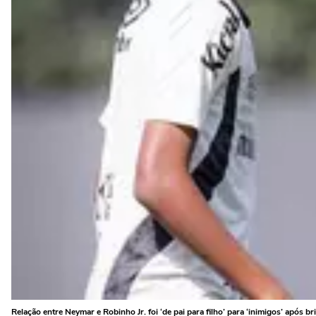
Relação entre Neymar e Robinho Jr. foi ‘de pai para filho’ para ‘inimigos’ após br