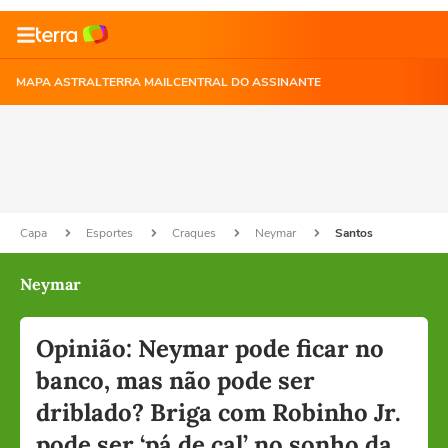
MAPA ASTRAL
TERRA MAIL
CENTRAL DO ASSINANTE
Capa
Esportes
Craques
Neymar
Santos
Neymar
Opinião: Neymar pode ficar no
banco, mas não pode ser
driblado? Briga com Robinho Jr.
pode ser ‘pá de cal’ no sonho da