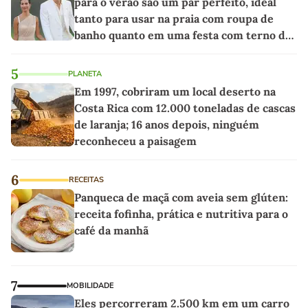
para o verão são um par perfeito, ideal
tanto para usar na praia com roupa de
banho quanto em uma festa com terno de
linho
5
PLANETA
Em 1997, cobriram um local deserto na
Costa Rica com 12.000 toneladas de cascas
de laranja; 16 anos depois, ninguém
reconheceu a paisagem
6
RECEITAS
Panqueca de maçã com aveia sem glúten:
receita fofinha, prática e nutritiva para o
café da manhã
7
MOBILIDADE
Eles percorreram 2.500 km em um carro