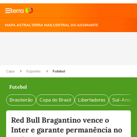
MAPA ASTRAL
TERRA MAIL
CENTRAL DO ASSINANTE
Capa
Esportes
Futebol
Futebol
Brasileirão
Copa do Brasil
Libertadores
Sul-Ameri
Red Bull Bragantino vence o
Inter e garante permanência no