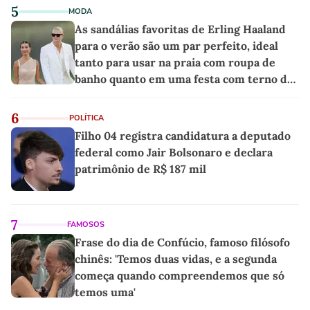
5
MODA
As sandálias favoritas de Erling Haaland
para o verão são um par perfeito, ideal
tanto para usar na praia com roupa de
banho quanto em uma festa com terno de
linho
6
POLÍTICA
Filho 04 registra candidatura a deputado
federal como Jair Bolsonaro e declara
patrimônio de R$ 187 mil
7
FAMOSOS
Frase do dia de Confúcio, famoso filósofo
chinês: 'Temos duas vidas, e a segunda
começa quando compreendemos que só
temos uma'