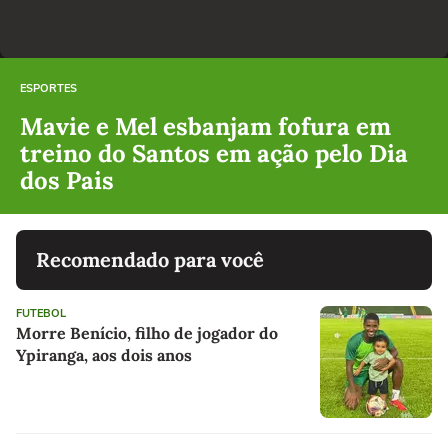
ESPORTES
Mavie e Mel esbanjam fofura em
treino do Santos em ação pelo Dia
dos Pais
Recomendado para você
FUTEBOL
Morre Benício, filho de jogador do
Ypiranga, aos dois anos