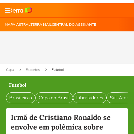
MAPA ASTRAL
TERRA MAIL
CENTRAL DO ASSINANTE
Capa
Esportes
Futebol
Futebol
Brasileirão
Copa do Brasil
Libertadores
Sul-Ameri
Irmã de Cristiano Ronaldo se
envolve em polêmica sobre