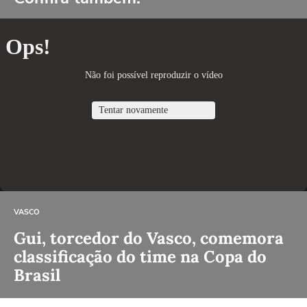
VASCO
Gui, torcedor do Vasco, comemora
classificação do time na Copa do
Brasil