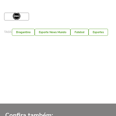
TAGS
Bragantino
Esporte News Mundo
Futebol
Esportes
Confira também: