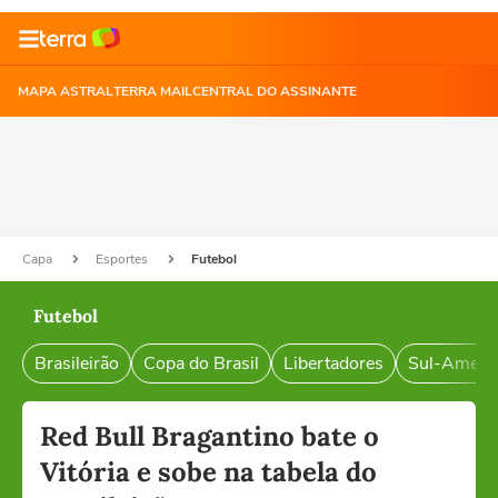
MAPA ASTRAL
TERRA MAIL
CENTRAL DO ASSINANTE
Capa
Esportes
Futebol
Futebol
Brasileirão
Copa do Brasil
Libertadores
Sul-Ameri
Red Bull Bragantino bate o
Vitória e sobe na tabela do