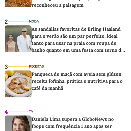
reconheceu a paisagem
2
MODA
As sandálias favoritas de Erling Haaland
para o verão são um par perfeito, ideal
tanto para usar na praia com roupa de
banho quanto em uma festa com terno de
linho
3
RECEITAS
Panqueca de maçã com aveia sem glúten:
receita fofinha, prática e nutritiva para o
café da manhã
4
TV
Daniela Lima supera a GloboNews no
Ibope com frequência 1 ano após ser