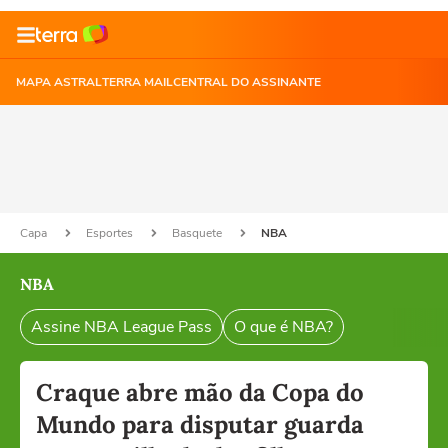
MAPA ASTRAL
TERRA MAIL
CENTRAL DO ASSINANTE
Capa
Esportes
Basquete
NBA
NBA
Assine NBA League Pass
O que é NBA?
Craque abre mão da Copa do
Mundo para disputar guarda