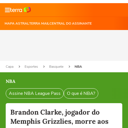
MAPA ASTRAL
TERRA MAIL
CENTRAL DO ASSINANTE
Capa
Esportes
Basquete
NBA
NBA
Assine NBA League Pass
O que é NBA?
Brandon Clarke, jogador do
Memphis Grizzlies, morre aos