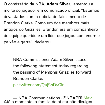
O comissário da NBA,
Adam Silver
, lamentou a
morte do jogador em comunicado oficial. "Estamos
devastados com a notícia do falecimento de
Brandon Clarke. Como um dos membros mais
antigos do Grizzlies, Brandon era um companheiro
de equipe querido e um líder que jogou com enorme
paixão e garra", declarou.
NBA Commissioner Adam Silver issued
the following statement today regarding
the passing of Memphis Grizzlies forward
Brandon Clarke.
pic.twitter.com/QujShDyGir
— NBA Communications (@NBAPR)
May
Até o momento, a família do atleta não divulgou
12, 2026