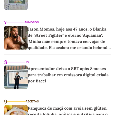
7
FAMOSOS
Jason Momoa, hoje aos 47 anos, o Blanka
de 'Street Fighter' e eterno 'Aquaman':
'Minha mãe sempre tomava cervejas de
qualidade. Ela acabou me criando bebendo
as melhores'
8
TV
Apresentador deixa o SBT após 8 meses
para trabalhar em emissora digital criada
por Bacci
9
RECEITAS
Panqueca de maçã com aveia sem glúten:
receita fofinha, prática e nutritiva para o