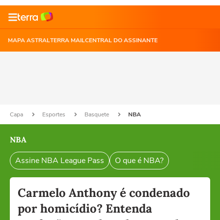
MAPA ASTRAL
TERRA MAIL
CENTRAL DO ASSINANTE
Capa
Esportes
Basquete
NBA
NBA
Assine NBA League Pass
O que é NBA?
Carmelo Anthony é condenado
por homicídio? Entenda