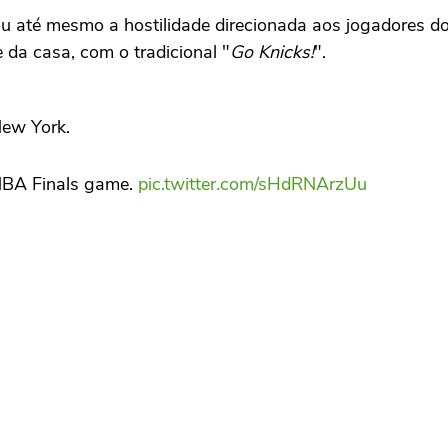
 até mesmo a hostilidade direcionada aos jogadores do S
e da casa, com o tradicional "
Go Knicks!
".
New York.
n NBA Finals game.
pic.twitter.com/sHdRNArzUu