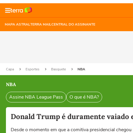
MAPA ASTRAL
TERRA MAIL
CENTRAL DO ASSINANTE
Capa
Esportes
Basquete
NBA
NBA
Assine NBA League Pass
O que é NBA?
Donald Trump é duramente vaiado e
Desde o momento em que a comitiva presidencial chegou ao