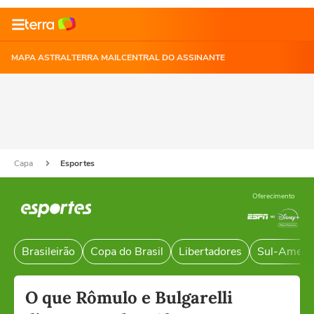
MAPA ASTRAL
TERRA MAIL
CENTRAL DO ASSINANTE
Capa
Esportes
Oferecimento
Brasileirão
Copa do Brasil
Libertadores
Sul-Ameri
O que Rômulo e Bulgarelli