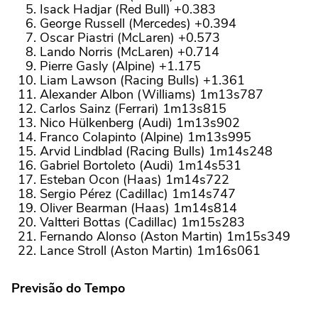
Isack Hadjar (Red Bull) +0.383
George Russell (Mercedes) +0.394
Oscar Piastri (McLaren) +0.573
Lando Norris (McLaren) +0.714
Pierre Gasly (Alpine) +1.175
Liam Lawson (Racing Bulls) +1.361
Alexander Albon (Williams) 1m13s787
Carlos Sainz (Ferrari) 1m13s815
Nico Hülkenberg (Audi) 1m13s902
Franco Colapinto (Alpine) 1m13s995
Arvid Lindblad (Racing Bulls) 1m14s248
Gabriel Bortoleto (Audi) 1m14s531
Esteban Ocon (Haas) 1m14s722
Sergio Pérez (Cadillac) 1m14s747
Oliver Bearman (Haas) 1m14s814
Valtteri Bottas (Cadillac) 1m15s283
Fernando Alonso (Aston Martin) 1m15s349
Lance Stroll (Aston Martin) 1m16s061
Previsão do Tempo