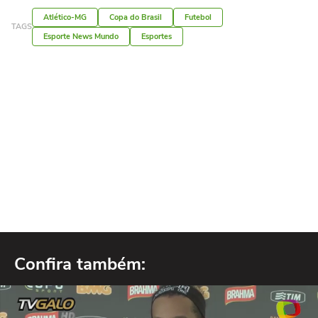
Atlético-MG
Copa do Brasil
Futebol
TAGS
Esporte News Mundo
Esportes
Confira também: