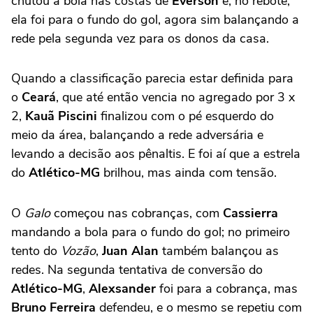
chutou a bola nas costas de
Everson
e, no rebote,
ela foi para o fundo do gol, agora sim balançando a
rede pela segunda vez para os donos da casa.
Quando a classificação parecia estar definida para
o
Ceará
, que até então vencia no agregado por 3 x
2,
Kauã Piscini
finalizou com o pé esquerdo do
meio da área, balançando a rede adversária e
levando a decisão aos pênaltis. E foi aí que a estrela
do
Atlético-MG
brilhou, mas ainda com tensão.
O
Galo
começou nas cobranças, com
Cassierra
mandando a bola para o fundo do gol; no primeiro
tento do
Vozão
,
Juan Alan
também balançou as
redes. Na segunda tentativa de conversão do
Atlético-MG
,
Alexsander
foi para a cobrança, mas
Bruno Ferreira
defendeu, e o mesmo se repetiu com