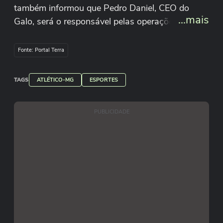
também informou que Pedro Daniel, CEO do
...mais
Galo, será o responsável pelas operações diárias.
Vou me afastar um pouco do dia a dia da
operação do clube por uma necessidade maior
Fonte: Portal Terra
da minha presença aqui na MRV”, disse.
Reprodução/atletico/X
TAGS
ATLÉTICO-MG
ESPORTES
PUBLICIDADE