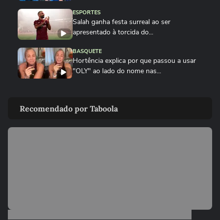
ESPORTES
Salah ganha festa surreal ao ser
apresentado à torcida do...
BASQUETE
Hortência explica por que passou a usar
"OLY" ao lado do nome nas...
VASCO
Gui, torcedor do Vasco, comemora
Recomendado por Taboola
classificação do time na Copa do...
FUTEBOL
Vozinha é apresentado com festa no
Colo-Colo após destaque na Copa...
ESPORTES
Raio atinge estádio na Tailândia, mata um
jogador e deixa outros...
NEYMAR
Neymar relaxa em iate após polêmica