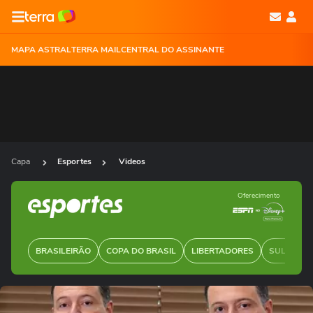
MAPA ASTRAL
TERRA MAIL
CENTRAL DO ASSINANTE
Capa
Esportes
Videos
Oferecimento
BRASILEIRÃO
COPA DO BRASIL
LIBERTADORES
SUL-AMER
Ops!