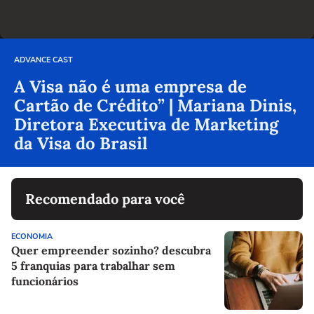
ADVANCE CAST
A Visa não é uma empresa de
Cartão de Crédito” | Mariana Dinis,
Diretora Executiva de Marketing
da Visa do Brasil
Recomendado para você
ECONOMIA
Quer empreender sozinho? descubra
5 franquias para trabalhar sem
funcionários