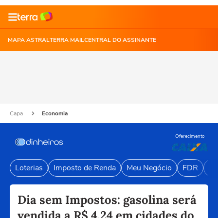
MAPA ASTRAL
TERRA MAIL
CENTRAL DO ASSINANTE
Capa
Economia
Oferecimento
Loterias
Imposto de Renda
Meu Negócio
FDR
Li
Dia sem Impostos: gasolina será
vendida a R$ 4,24 em cidades do