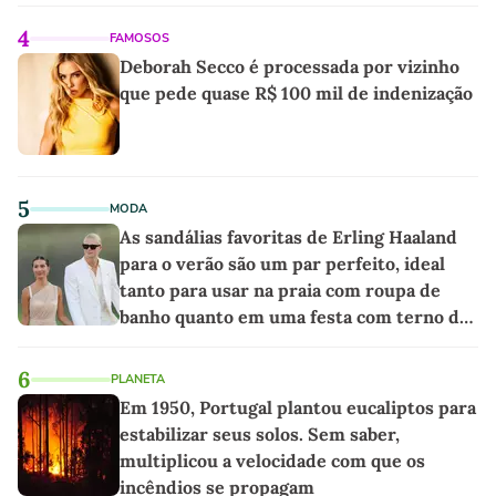
4
FAMOSOS
Deborah Secco é processada por vizinho
que pede quase R$ 100 mil de indenização
5
MODA
As sandálias favoritas de Erling Haaland
para o verão são um par perfeito, ideal
tanto para usar na praia com roupa de
banho quanto em uma festa com terno de
linho
6
PLANETA
Em 1950, Portugal plantou eucaliptos para
estabilizar seus solos. Sem saber,
multiplicou a velocidade com que os
incêndios se propagam