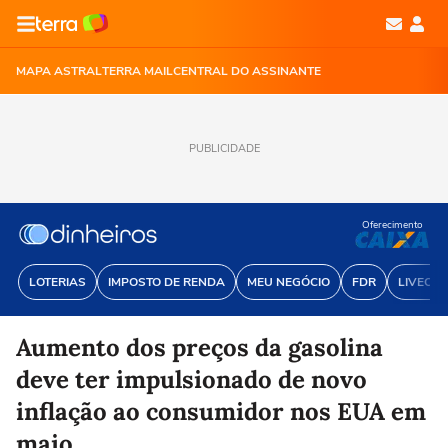
MAPA ASTRAL
TERRA MAIL
CENTRAL DO ASSINANTE
PUBLICIDADE
Oferecimento
LOTERIAS
IMPOSTO DE RENDA
MEU NEGÓCIO
FDR
LIVECOI
Aumento dos preços da gasolina
deve ter impulsionado de novo
inflação ao consumidor nos EUA em
maio