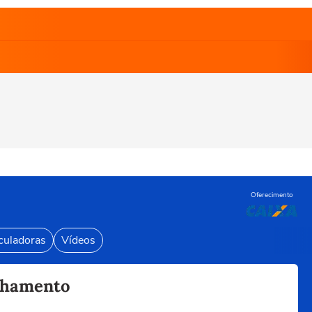
Oferecimento
culadoras
Vídeos
echamento