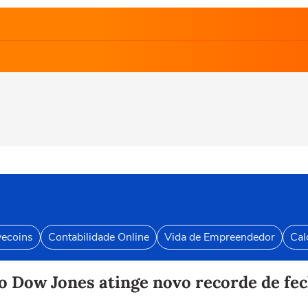
vecoins
Contabilidade Online
Vida de Empreendedor
Cal
o Dow Jones atinge novo recorde de f