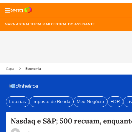
MAPA ASTRAL
TERRA MAIL
CENTRAL DO ASSINANTE
Capa
Economia
Loterias
Imposto de Renda
Meu Negócio
FDR
Li
Nasdaq e S&P; 500 recuam, enquant