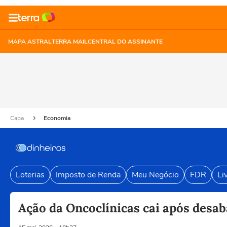
MAPA ASTRAL
TERRA MAIL
CENTRAL DO ASSINANTE
Capa
Economia
Loterias
Imposto de Renda
Meu Negócio
FDR
Li
Ação da Oncoclínicas cai após desa