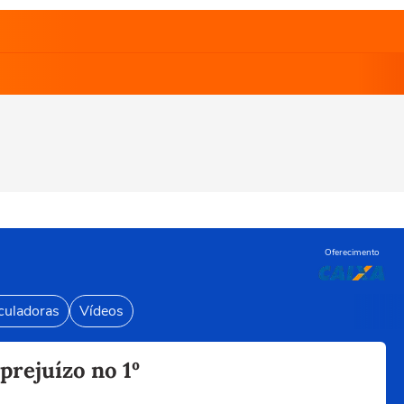
Oferecimento
culadoras
Vídeos
rejuízo no 1º