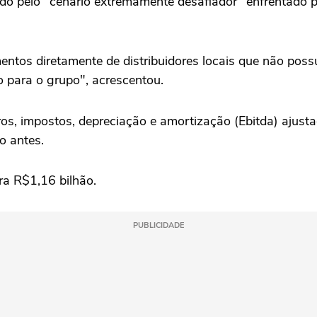
ado pelo "cenário extremamente desafiador" ‌enfrentado 
mentos ‌diretamente de ‌distribuidores locais que não 
 para o grupo", acrescentou.
uros, impostos, depreciação ⁠e amortização (Ebitda) aju
o antes.
ra R$1,16 bilhão.
PUBLICIDADE