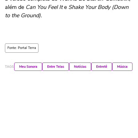
além de
Can You Feel It
e
Shake Your Body (Down
to the Ground)
.
Fonte: Portal Terra
TAGS
Meu Sonora
Entre Telas
Notícias
Entretê
Música