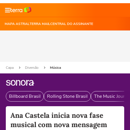
MAPA ASTRAL
TERRA MAIL
CENTRAL DO ASSINANTE
Capa
Diversão
Música
Billboard Brasil
Rolling Stone Brasil
The Music Journal
Ana Castela inicia nova fase
musical com nova mensagem