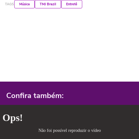
TAGS
Música
TMJ Brazil
Entretê
Confira também: