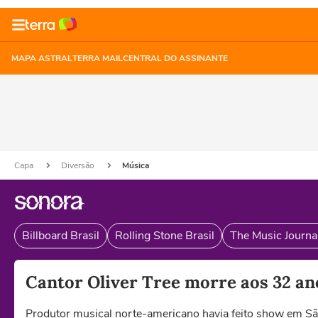
MAPA ASTRAL
TERRA MAIL
CENTRAL DO ASSINANTE
Capa
Diversão
Música
Billboard Brasil
Rolling Stone Brasil
The Music Journal
Cantor Oliver Tree morre aos 32 an
Produtor musical norte-americano havia feito show em Sã