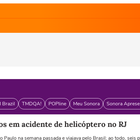
 Brazil
TMDQA!
POPline
Meu Sonora
Sonora Aprese
os em acidente de helicóptero no RJ
o Paulo na semana passada e viajava pelo Brasil; ao todo, se