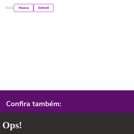
TAGS
Música
Entretê
Confira também: