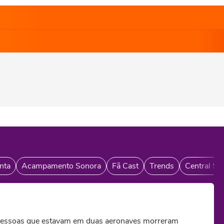
nta
Acampamento Sonora
Fã Cast
Trends
Central So
is pessoas que estavam em duas aeronaves morreram