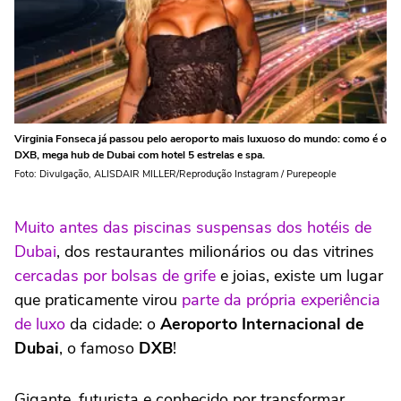
Virginia Fonseca já passou pelo aeroporto mais luxuoso do mundo: como é o
DXB, mega hub de Dubai com hotel 5 estrelas e spa.
Foto: Divulgação, ALISDAIR MILLER/Reprodução Instagram / Purepeople
Muito antes das piscinas suspensas dos hotéis de
Dubai
, dos restaurantes milionários ou das vitrines
cercadas por bolsas de grife
e joias, existe um lugar
que praticamente virou
parte da própria experiência
de luxo
da cidade: o
Aeroporto Internacional de
Dubai
, o famoso
DXB
!
Gigante, futurista e conhecido por transformar