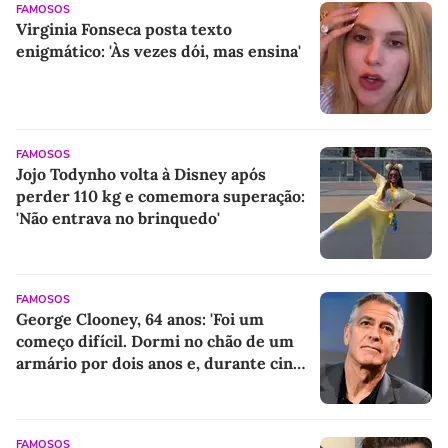
FAMOSOS
Virginia Fonseca posta texto
enigmático: 'Às vezes dói, mas ensina'
FAMOSOS
Jojo Todynho volta à Disney após
perder 110 kg e comemora superação:
'Não entrava no brinquedo'
FAMOSOS
George Clooney, 64 anos: 'Foi um
começo difícil. Dormi no chão de um
armário por dois anos e, durante cinco
anos, fui de bicicleta aos testes de
elenco'
FAMOSOS