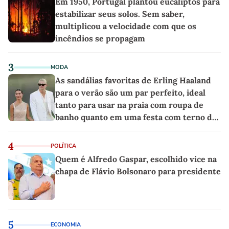
Em 1950, Portugal plantou eucaliptos para
estabilizar seus solos. Sem saber,
multiplicou a velocidade com que os
incêndios se propagam
3
MODA
As sandálias favoritas de Erling Haaland
para o verão são um par perfeito, ideal
tanto para usar na praia com roupa de
banho quanto em uma festa com terno de
linho
4
POLÍTICA
Quem é Alfredo Gaspar, escolhido vice na
chapa de Flávio Bolsonaro para presidente
5
ECONOMIA