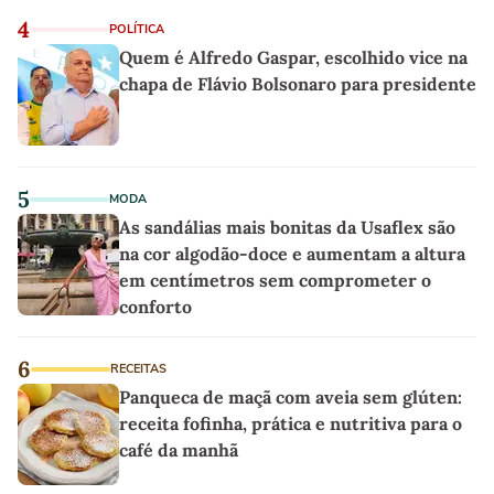
4
POLÍTICA
Quem é Alfredo Gaspar, escolhido vice na
chapa de Flávio Bolsonaro para presidente
5
MODA
As sandálias mais bonitas da Usaflex são
na cor algodão-doce e aumentam a altura
em centímetros sem comprometer o
conforto
6
RECEITAS
Panqueca de maçã com aveia sem glúten:
receita fofinha, prática e nutritiva para o
café da manhã