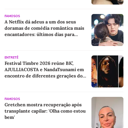
FAMOSOS
A Netflix dá adeus a um dos seus
doramas de comédia romântica mais
encantadores: últimos dias para
assistir a essa obra-prima com Jin Ki-
joo e Lee Jang-woo
ENTRETÊ
Festival Timbre 2026 reúne BK’,
AJULLIACOSTA e NandaTsunami em
encontro de diferentes gerações do
rap brasileiro
FAMOSOS
Gretchen mostra recuperação após
transplante capilar: 'Olha como estou
bem'