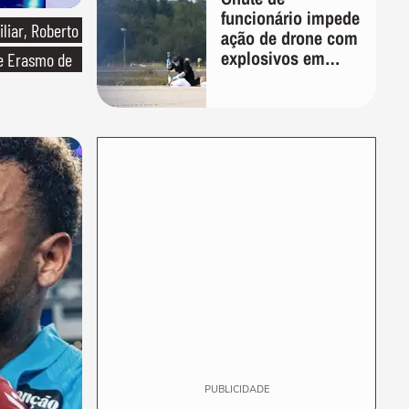
funcionário impede
liar, Roberto
ação de drone com
explosivos em
de Erasmo de
aeroporto na
Alemanha
PUBLICIDADE