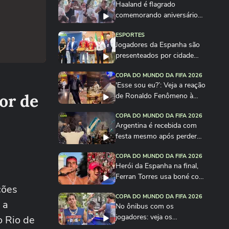
Haaland é flagrado
comemorando aniversário
em festa na Itália
ESPORTES
Jogadores da Espanha são
presenteados por cidade
com quantidade de...
COPA DO MUNDO DA FIFA 2026
'Esse sou eu?’: Veja a reação
or de
de Ronaldo Fenômeno à
imitação de Vieri
COPA DO MUNDO DA FIFA 2026
Argentina é recebida com
festa mesmo após perder
para a Espanha na...
COPA DO MUNDO DA FIFA 2026
Herói da Espanha na final,
Ferran Torres usa boné com
ções
frase de...
COPA DO MUNDO DA FIFA 2026
 a
No ônibus com os
jogadores: veja os
o Rio de
bastidores da festa da