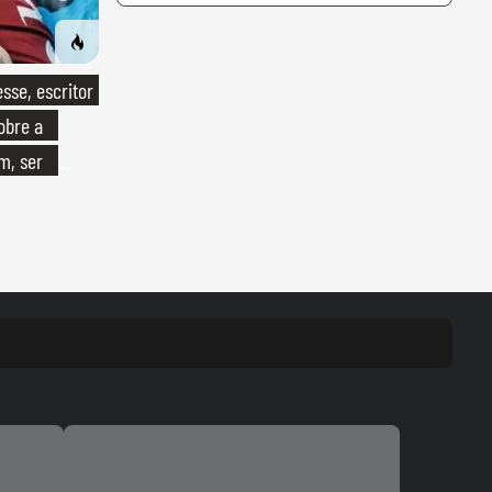
se, escritor
obre a
om, ser