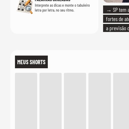
Interprete as dicas e monte o tabuleiro
→ SP tem al
letra por letra, no seu ritmo.
fortes de at
a previsão 
MEUS SHORTS