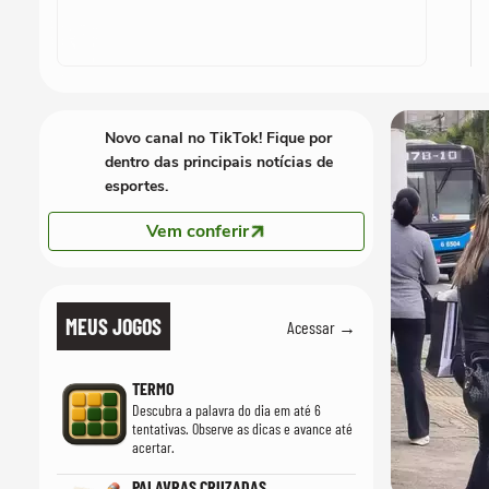
Novo canal no TikTok! Fique por
dentro das principais notícias de
esportes.
Vem conferir
MEUS JOGOS
Acessar →
TERMO
Descubra a palavra do dia em até 6
tentativas. Observe as dicas e avance até
acertar.
PALAVRAS CRUZADAS