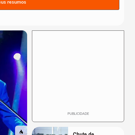
seleção da Espanha arrasta
eus resumos
multidão em...
COPA DO MUNDO DA FIFA 2026
Lamine Yamal manda recado
a Paredes após agressão a
Gavi na final...
COPA DO MUNDO DA FIFA 2026
Adolescente morre após
fonte desabar durante
comemoração do título...
COPA DO MUNDO DA FIFA 2026
Torcedores argentinos
entram em confronto com a
PM no RJ após...
PUBLICIDADE
Chute de