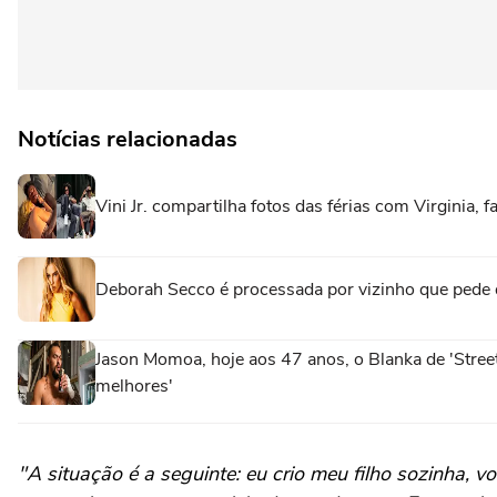
Notícias relacionadas
Vini Jr. compartilha fotos das férias com Virginia, f
Deborah Secco é processada por vizinho que pede
Jason Momoa, hoje aos 47 anos, o Blanka de 'Stree
melhores'
"A situação é a seguinte: eu crio meu filho sozinha, 