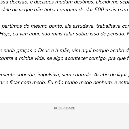
 essa decisão, e decisões mudam destinos. Decidi me sep
ai dele dizia que não tinha coragem de dar 500 reais par
e partimos do mesmo ponto: ele estudava, trabalhava co
oje, eu vim aqui, não mais falar sobre isso de pensão. 
 de nada graças a Deus e à mãe, vim aqui porque acabo 
ntra a minha vida, se algo acontecer comigo, pra que fiq
nte soberba, impulsiva, sem controle. Acabo de ligar p
r e ficar com medo. Eu não tenho medo nenhum, e estou 
PUBLICIDADE