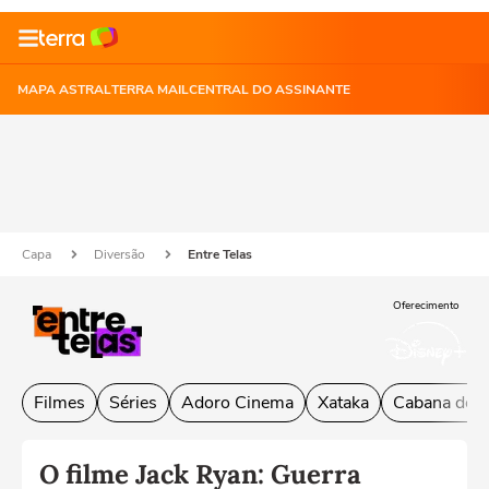
MAPA ASTRAL
TERRA MAIL
CENTRAL DO ASSINANTE
Capa
Diversão
Entre Telas
Oferecimento
Filmes
Séries
Adoro Cinema
Xataka
Cabana do L
O filme Jack Ryan: Guerra