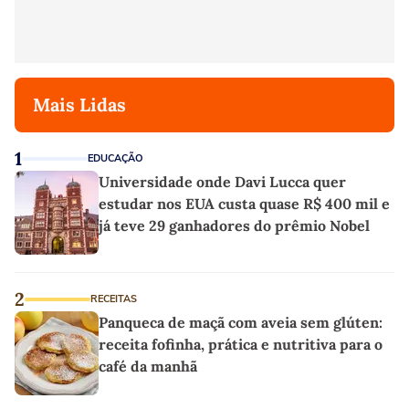
Mais Lidas
1
EDUCAÇÃO
Universidade onde Davi Lucca quer
estudar nos EUA custa quase R$ 400 mil e
já teve 29 ganhadores do prêmio Nobel
2
RECEITAS
Panqueca de maçã com aveia sem glúten:
receita fofinha, prática e nutritiva para o
café da manhã