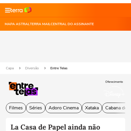
MAPA ASTRAL
TERRA MAIL
CENTRAL DO ASSINANTE
Capa
Diversão
Entre Telas
Oferecimento
Filmes
Séries
Adoro Cinema
Xataka
Cabana do L
La Casa de Papel ainda não