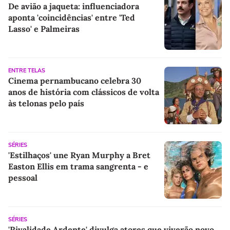
De avião a jaqueta: influenciadora
aponta 'coincidências' entre 'Ted
Lasso' e Palmeiras
ENTRE TELAS
Cinema pernambucano celebra 30
anos de história com clássicos de volta
às telonas pelo país
SÉRIES
'Estilhaços' une Ryan Murphy a Bret
Easton Ellis em trama sangrenta - e
pessoal
SÉRIES
'Rivalidade Ardente' divulga atores que viverão novo