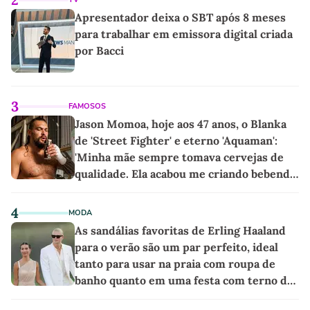
Apresentador deixa o SBT após 8 meses
para trabalhar em emissora digital criada
por Bacci
3
FAMOSOS
Jason Momoa, hoje aos 47 anos, o Blanka
de 'Street Fighter' e eterno 'Aquaman':
'Minha mãe sempre tomava cervejas de
qualidade. Ela acabou me criando bebendo
as melhores'
4
MODA
As sandálias favoritas de Erling Haaland
para o verão são um par perfeito, ideal
tanto para usar na praia com roupa de
banho quanto em uma festa com terno de
linho