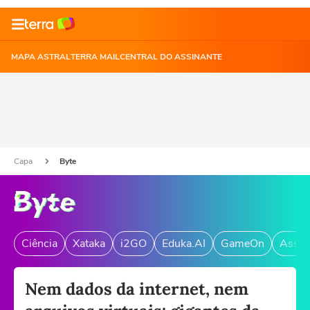
MAPA ASTRAL
TERRA MAIL
CENTRAL DO ASSINANTE
Capa
Byte
Ciência
Xataka
i2GO
Eduka.AI
GameOn
Assin
Nem dados da internet, nem