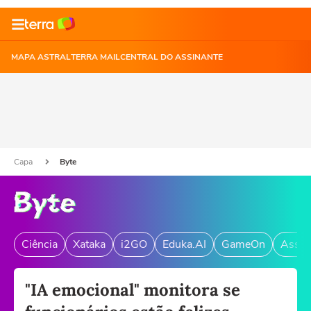
MAPA ASTRAL
TERRA MAIL
CENTRAL DO ASSINANTE
Capa
Byte
Ciência
Xataka
i2GO
Eduka.AI
GameOn
Assin
"IA emocional" monitora se