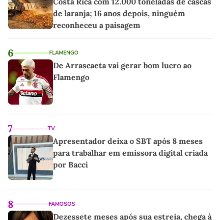
Costa Rica com 12.000 toneladas de cascas
de laranja; 16 anos depois, ninguém
reconheceu a paisagem
6
FLAMENGO
De Arrascaeta vai gerar bom lucro ao
Flamengo
7
TV
Apresentador deixa o SBT após 8 meses
para trabalhar em emissora digital criada
por Bacci
8
FAMOSOS
Dezessete meses após sua estreia, chega à