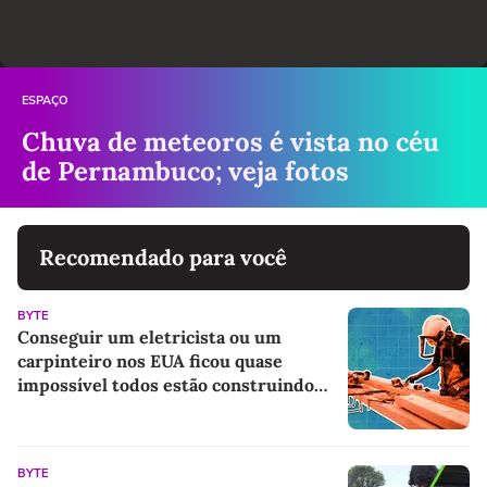
ESPAÇO
Chuva de meteoros é vista no céu
de Pernambuco; veja fotos
Recomendado para você
BYTE
Conseguir um eletricista ou um
carpinteiro nos EUA ficou quase
impossível todos estão construindo
centros de dados para IA
BYTE