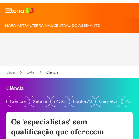
MAPA ASTRAL
TERRA MAIL
CENTRAL DO ASSINANTE
Capa
Byte
Ciência
Ciência
Ciência
Xataka
i2GO
Eduka.AI
GameOn
Assin
Os 'especialistas' sem
qualificação que oferecem