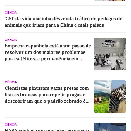
CIÊNCIA
'CSI' da vida marinha desvenda tráfico de pedaços de
animais que iriam para a China e mais países
CIÊNCIA
Empresa espanhola está a um passo de
resolver um dos maiores problemas
para satélites: a permanência em
órbita terrestre muito baixa
CIÊNCIA
Cientistas pintaram vacas pretas com
listras brancas para repelir pragas e
descobriram que o padrão zebrado é
um repelente natural
CIÊNCIA
NASA sonhava em nos levar ao espaço