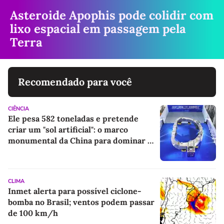
Asteroide Apophis pode colidir com
lixo espacial em passagem pela
Terra
Recomendado para você
CIÊNCIA
Ele pesa 582 toneladas e pretende
criar um "sol artificial": o marco
monumental da China para dominar a
energia do futuro
CLIMA
Inmet alerta para possível ciclone-
bomba no Brasil; ventos podem passar
de 100 km/h