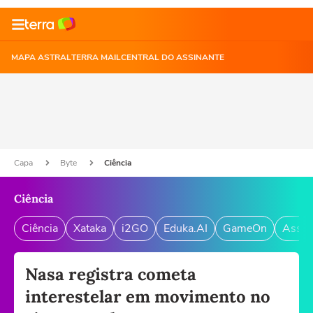
MAPA ASTRAL
TERRA MAIL
CENTRAL DO ASSINANTE
Capa
Byte
Ciência
Ciência
Ciência
Xataka
i2GO
Eduka.AI
GameOn
Assin
Nasa registra cometa
interestelar em movimento no