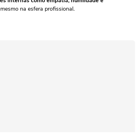
es internas como empatia, humildade e
 mesmo na esfera profissional.