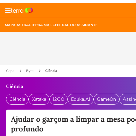
MAPA ASTRAL
TERRA MAIL
CENTRAL DO ASSINANTE
Capa
Byte
Ciência
Ciência
Ciência
Xataka
i2GO
Eduka.AI
GameOn
Assin
Ajudar o garçom a limpar a mesa po
profundo