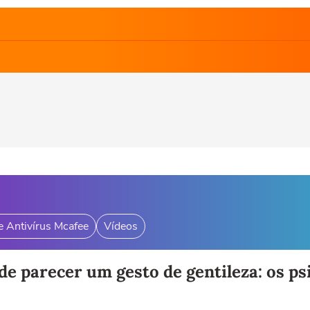
e Antivírus Mcafee
Vídeos
de parecer um gesto de gentileza: os p