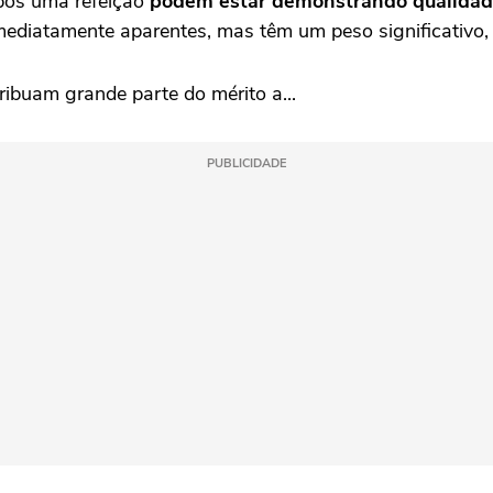
após uma refeição
podem estar demonstrando qualidad
mediatamente aparentes, mas têm um peso significativo,
ibuam grande parte do mérito a...
PUBLICIDADE