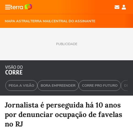
MAPA ASTRAL
TERRA MAIL
CENTRAL DO ASSINANTE
PUBLICIDADE
PEGA A VISÃO
BORA EMPREENDER
CORRE PRO FUTURO
DEU 
Jornalista é perseguida há 10 anos
por denunciar ocupação de favelas
no RJ