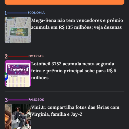
1
ECONOMIA
Mega-Sena não tem vencedores e prêmio
acumula em R$ 135 milhões; veja dezenas
2
NOTÍCIAS
Lotofácil 3752 acumula nesta segunda-
feira e prêmio principal sobe para R$ 5
milhões
3
FAMOSOS
Vini Jr. compartilha fotos das férias com
Virginia, família e Jay-Z