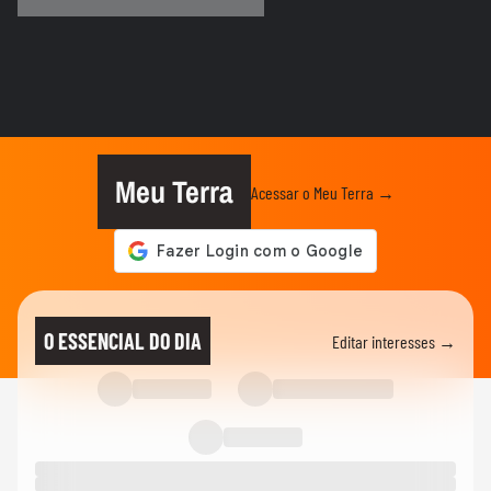
ANDRÉ MANTOVANNI
Veja quais foram as previsões de André
Mantovanni para todos os...
ANDRÉ MANTOVANNI
Céu da Semana: André Mantovanni
explica as energias e o que muda...
Meu Terra
Acessar o Meu Terra →
ANDRÉ MANTOVANNI
André Mantovanni revela os signos que
mais se destacam nesta...
VIDA E ESTILO
Lito Sousa revela como câncer levou à
O ESSENCIAL DO DIA
Editar interesses →
descoberta de inflamação...
VIDA E ESTILO
15 atrações, realidade virtual e montanha-
russa: conheça a Vila...