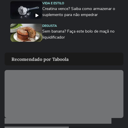
VIDA E ESTILO
Creatina vence? Saiba como armazenar o
suplemento para não empedrar
DEGUSTA
Sem banana? Faça este bolo de maçã no
liquidificador
VIDA E ESTILO
Cães e gatos precisam comer mais no
Recomendado por Taboola
frio?
DEGUSTA
Como fazer bolo mesclado igual ao da
padaria, mas gastando pouco
NOTÍCIAS
‘Caminhão-pipa de bençãos’: padre viraliza
ao abençoar fiéis com...
ANDRÉ MANTOVANNI
Veja as previsões da semana para todos
os signos com André Mantovanni