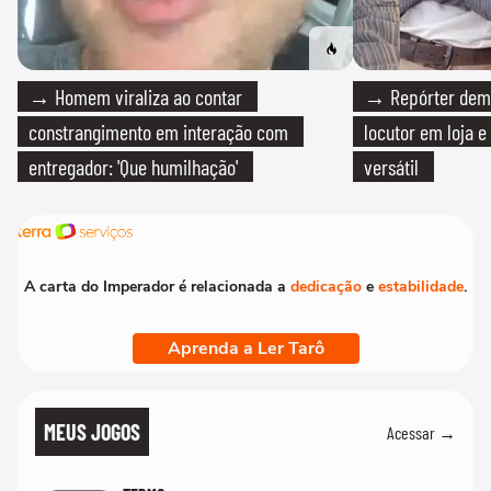
→ Homem viraliza ao contar
→ Repórter demi
constrangimento em interação com
locutor em loja e
entregador: 'Que humilhação'
versátil
A carta do Imperador é relacionada a
dedicação
e
estabilidade
.
Aprenda a Ler Tarô
MEUS JOGOS
Acessar →