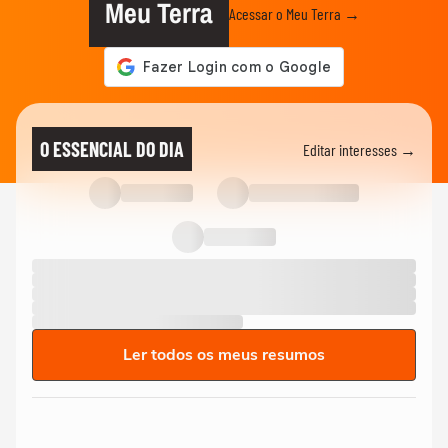
Meu Terra
Acessar o Meu Terra →
O ESSENCIAL DO DIA
Editar interesses →
Ler todos os meus resumos