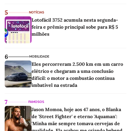
5
NOTÍCIAS
Lotofácil 3752 acumula nesta segunda-
feira e prêmio principal sobe para R$ 5
milhões
6
MOBILIDADE
Eles percorreram 2.500 km em um carro
elétrico e chegaram a uma conclusão
difícil: o motor a combustão continua
imbatível na estrada
7
FAMOSOS
Jason Momoa, hoje aos 47 anos, o Blanka
de 'Street Fighter' e eterno 'Aquaman':
'Minha mãe sempre tomava cervejas de
qualidade. Ela acabou me criando bebendo