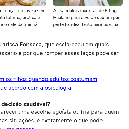
e maçã com aveia sem
As sandálias favoritas de Erling
ita fofinha, prática e
Haaland para o verão são um par
ara o café da manhã
perfeito, ideal tanto para usar na
praia com roupa de banho quanto
em uma festa com terno de linho
 Larissa Fonseca
, que esclareceu em quais
ssário e por que romper esses laços pode ser
com os filhos quando adultos costumam
 de acordo com a psicologia
 decisão saudável?
 parecer uma escolha egoísta ou fria para quem
mas situações, é exatamente o que pode