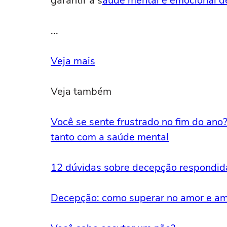
garantir a s
aúde mental e emocional 
...
Veja mais
Veja também
Você se sente frustrado no fim do an
tanto com a saúde mental
12 dúvidas sobre decepção respondida
Decepção: como superar no amor e am