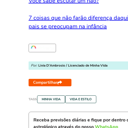
Você sabe escutar um não?
7 coisas que não farão diferença daqui
pais se preocupam na infância
Por:
Livia D'Ambrosio / Licenciado de Minha Vida
Compartilhar
TAGS
MINHA VIDA
VIDA E ESTILO
Receba previsões diárias e fique por dentro
astrológico através do nosso
WhatsApp