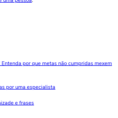
de uma pessoa
.
o? Entenda por que metas não cumpridas mexem
s por uma especialista
izade e frases