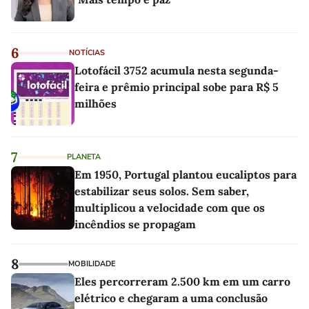
6
NOTÍCIAS
Lotofácil 3752 acumula nesta segunda-
feira e prêmio principal sobe para R$ 5
milhões
7
PLANETA
Em 1950, Portugal plantou eucaliptos para
estabilizar seus solos. Sem saber,
multiplicou a velocidade com que os
incêndios se propagam
8
MOBILIDADE
Eles percorreram 2.500 km em um carro
elétrico e chegaram a uma conclusão