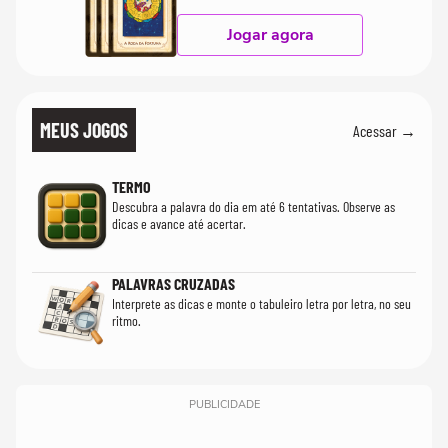
Jogar agora
MEUS JOGOS
Acessar →
TERMO
Descubra a palavra do dia em até 6 tentativas. Observe as
dicas e avance até acertar.
PALAVRAS CRUZADAS
Interprete as dicas e monte o tabuleiro letra por letra, no seu
ritmo.
PUBLICIDADE