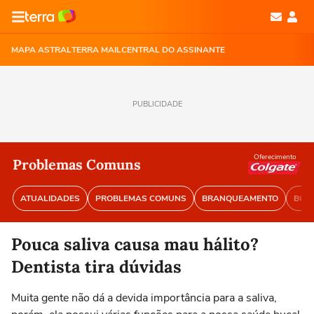
MAPA ASTRAL
TERRA MAIL
CENTRAL DO ASSINANTE
PUBLICIDADE
Oferecimento
Problemas Comuns
ATUALIDADES
PROBLEMAS COMUNS
BRANQUEAMENTO
BOA 
Pouca saliva causa mau hálito?
Dentista tira dúvidas
Muita gente não dá a devida importância para a saliva,