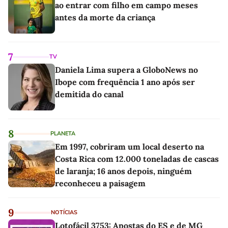
ao entrar com filho em campo meses
antes da morte da criança
7
TV
Daniela Lima supera a GloboNews no
Ibope com frequência 1 ano após ser
demitida do canal
8
PLANETA
Em 1997, cobriram um local deserto na
Costa Rica com 12.000 toneladas de cascas
de laranja; 16 anos depois, ninguém
reconheceu a paisagem
9
NOTÍCIAS
Lotofácil 3753: Apostas do ES e de MG