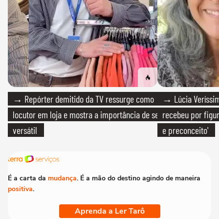
→ Repórter demitido da TV ressurge como
→ Lúcia Veríssim
locutor em loja e mostra a importância de ser
recebeu por figur
versátil
e preconceito'
É a carta da
mudança
. É a mão do destino agindo de maneira
positiva
.
Aprenda a Ler Tarô