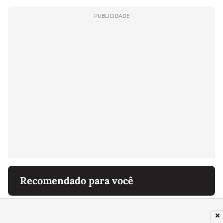
PUBLICIDADE
Recomendado para você
SAÚDE
Monte um jardim de chás em casa: 5